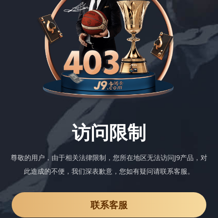
访问限制
尊敬的用户，由于相关法律限制，您所在地区无法访问J9产品，对
此造成的不便，我们深表歉意，您如有疑问请联系客服。
联系客服