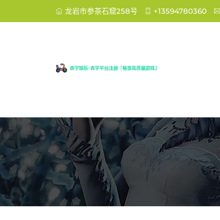
龙岩市参茶石窟258号
+13594780360